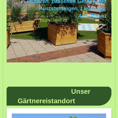
Pflanzen, passende Gefäße und
Auststattungen, Lieferung,
Auf-/Abbau
Unser
Gärtnereistandort