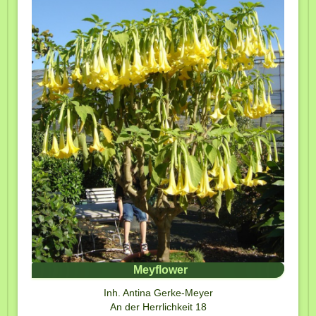
Meyflower
I
nh. Antina Gerke-Meyer
An der Herrlichkeit 18